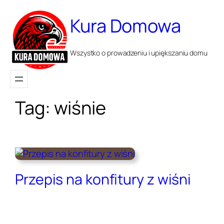
Przejdź
do
Kura Domowa
treści
Wszystko o prowadzeniu i upiększaniu domu
Tag:
wiśnie
Przepis na konfitury z wiśni